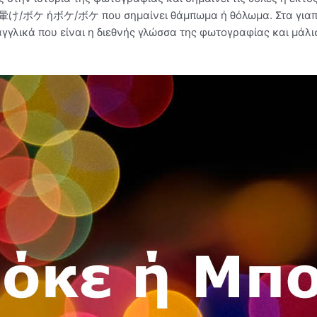
ο 暈け/ボケ ήボケ/ボケ που σημαίνει θάμπωμα ή θόλωμα. Στα γιαπ
 αγγλικά που είναι η διεθνής γλώσσα της φωτογραφίας και μάλι