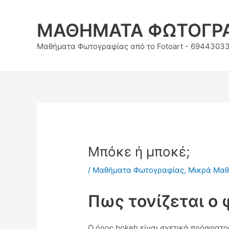
Skip
to
ΜΑΘΗΜΑΤΑ ΦΩΤΟΓΡ
content
Μαθήματα Φωτογραφίας από το Fotoart - 6944303
Μπόκε ή μποκέ;
/
Μαθήματα Φωτογραφίας
,
Μικρά Μαθ
Πως τονίζεται ο
Ο όρος bokeh είναι σχετικά πρόσφατος