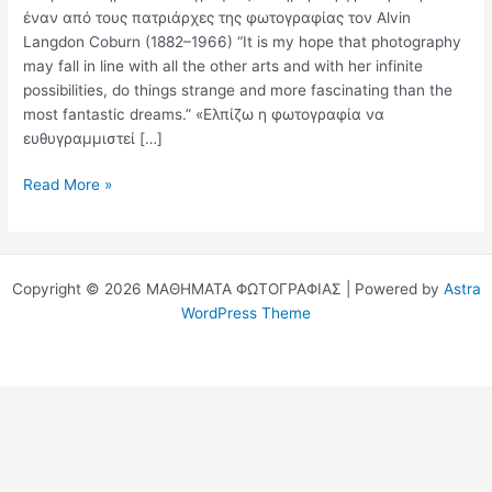
έναν από τους πατριάρχες της φωτογραφίας τον Alvin
Langdon Coburn (1882–1966) “It is my hope that photography
may fall in line with all the other arts and with her infinite
possibilities, do things strange and more fascinating than the
most fantastic dreams.” «Ελπίζω η φωτογραφία να
ευθυγραμμιστεί […]
Η
Read More »
Φωτογραφία
είναι
ισάξια
με
Copyright © 2026 ΜΑΘΗΜΑΤΑ ΦΩΤΟΓΡΑΦΙΑΣ | Powered by
Astra
τις
WordPress Theme
υπόλοιπες
τέχνες