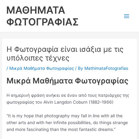
Skip
ΜΑΘΗΜΑΤΑ
to
content
ΦΩΤΟΓΡΑΦΙΑΣ
Main
Men
Η Φωτογραφία είναι ισάξια με τις
υπόλοιπες τέχνες
/
Μικρά Μαθήματα Φωτογραφίας
/ By
MathimataFotografias
Μικρά Μαθήματα Φωτογραφίας
Η σημερινή φράση ανήκει σε έναν από τους πατριάρχες της
φωτογραφίας τον Alvin Langdon Coburn (1882–1966)
“It is my hope that photography may fall in line with all the
other arts and with her infinite possibilities, do things strange
and more fascinating than the most fantastic dreams.”